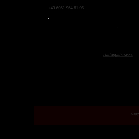
+49 6031 964 81 06
.
.
Haftungshinweis
Trotz sorgfältiger inhaltlicher Kontrolle übernehme
Inhalte externer Links. Für den Inhalt der v
ausschließlich deren Betreiber ver
Copyr