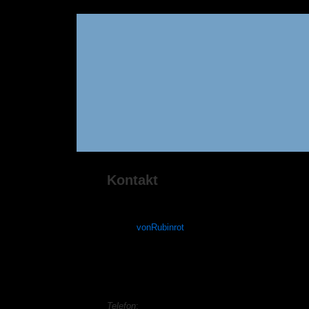
Kontakt
Author:
Dimitri Biermann
mail:
info@vonrubinrot.de
twitter:
vonRubinrot
Adresse:
Dimitri & Irina Biermann
Burgsiedlung 29A
61169 Friedberg
Telefon
: