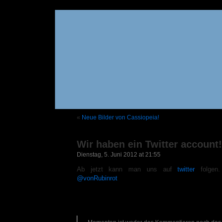
«
Neue Bilder von Cassiopeia!
Wir haben ein Twitter account!
Dienstag, 5. Juni 2012 at 21:55
Ab jetzt kann man uns auf
twitter
folgen.
@vonRubinrot